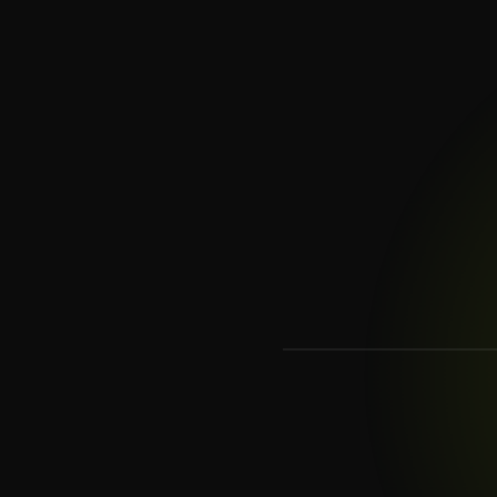
Смотреть: как устроен
🔊 нажмите — со зву