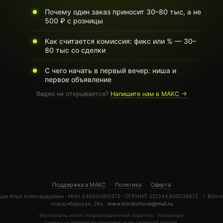
Почему один заказ приносит 30–80 тыс, а не
500 ₽ с розницы
Как считается комиссия: фикс или % — 30–
80 тыс со сделки
С чего начать в первый вечер: ниша и
первое объявление
Видео не открывается?
Напишите нам в МАКС →
Поддержка в МАКС
·
Политика
·
Оферта
ов Илья Александрович · ИНН 346000815375 · ОГРНИП 321344300035972 · г. Волгог
Новосибирская, 26а ·
www.borshchovia@mail.ru
Материалы носят информационный характер. Указанные
суммы — пример из практики, а не гарантия дохода.