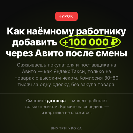
УРОК
Как наёмному работнику
добавить
+100 000 ₽
через Авито после смены
Связываешь покупателя и поставщика на
Авито — как Яндекс.Такси, только на
товарах с высоким чеком. Комиссия 30–80
тысяч за одну сделку, без закупа товара.
Смотрите
до конца
— модель работает
только целиком. Бросите на середине —
и картинка не сложится.
а сделка
ком
ВНУТРИ УРОКА