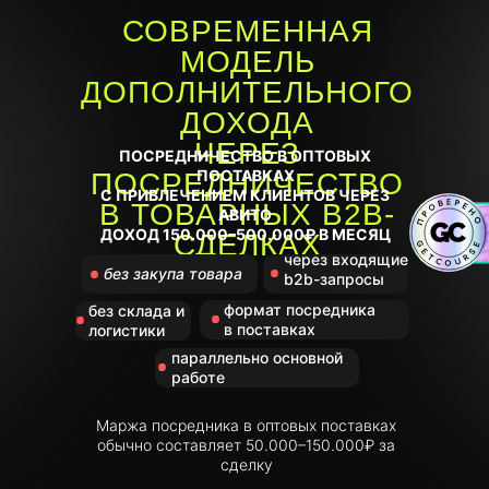
СОВРЕМЕННАЯ
МОДЕЛЬ
ДОПОЛНИТЕЛЬНОГО
ДОХОДА
ЧЕРЕЗ
ПОСРЕДНИЧЕСТВО В ОПТОВЫХ
ПОСТАВКАХ
ПОСРЕДНИЧЕСТВО
С ПРИВЛЕЧЕНИЕМ КЛИЕНТОВ ЧЕРЕЗ
В ТОВАРНЫХ B2B-
АВИТО
ДОХОД 150.000–500.000₽ В МЕСЯЦ
СДЕЛКАХ
через входящие
без закупа товара
b2b-запросы
формат посредника
без склада и
в поставках
логистики
параллельно основной
работе
Маржа посредника в оптовых поставках
обычно составляет 50.000–150.000₽ за
сделку