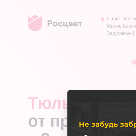
Санкт Петерб
Малое Карли
Заручевье 1 
Тюльпаны
о
от производ