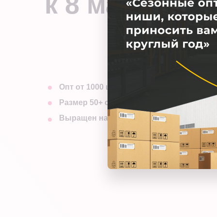
к 8 марта ОТ 
Тю
Опт от 1000 шт
Ст
Размер 50+ см, бутон 5+
Выращен на грунте