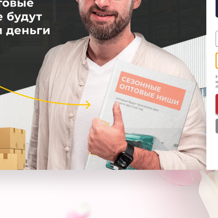
1000 шт!
Н
н
льпаны премиум качества
ебель в палец толщиной