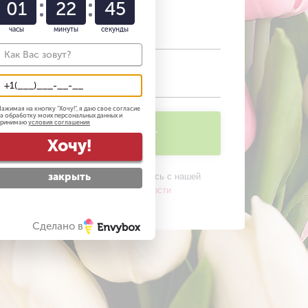
01
22
44
моментально.
часы
минуты
секунды
+7
ажимая на кнопку "
Хочу!
", я даю свое согласие
а обработку моих персональных данных и
принимаю
условия соглашения
Получить прайс-лист
Хочу!
закрыть
Нажимая на кнопку, вы соглашаетесь c нашей
политикой конфиденциальности
Сделано в